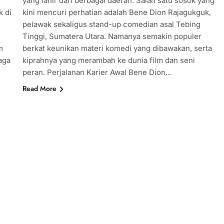
yang lahir dari berbagai daerah. Salah satu sosok yang
k di
kini mencuri perhatian adalah Bene Dion Rajagukguk,
pelawak sekaligus stand-up comedian asal Tebing
Tinggi, Sumatera Utara. Namanya semakin populer
m
berkat keunikan materi komedi yang dibawakan, serta
aga
kiprahnya yang merambah ke dunia film dan seni
peran. Perjalanan Karier Awal Bene Dion…
Read More