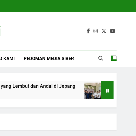
i
G KAMI
PEDOMAN MEDIA SIBER
Lembut dan Andal di Jepang
Pj Wali Kota ter
4 Months Ago