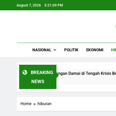
Skip
August 7, 2026
3:21:10 PM
to
content
NASIONAL
POLITIK
EKONOMI
HI
BREAKING
Otoritas Negara, Tantangan Damai di Tengah Krisis Berlapis
NEWS
Home
hiburan