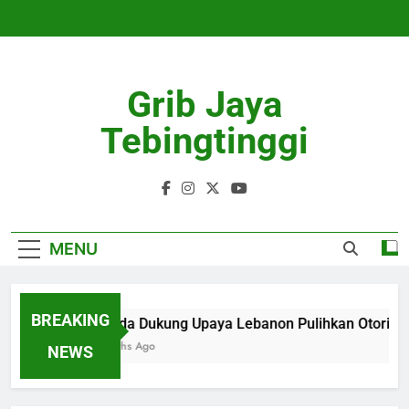
Skip
to
content
Grib Jaya
Tebingtinggi
MENU
BREAKING
Kanada Dukung Upaya Lebanon Pulihkan Otoritas 
4 Months Ago
NEWS